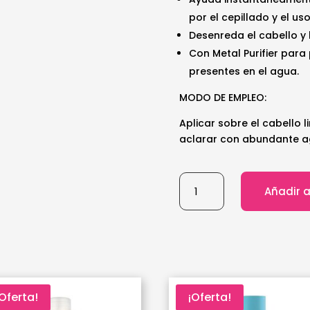
por el cepillado y el u
Desenreda el cabello y 
Con Metal Purifier para
presentes en el agua.
MODO DE EMPLEO:
Aplicar sobre el cabello 
aclarar con abundante a
Wella
Añadir a
-
Fusion
acondicionador
1,000
ml
cantidad
¡Oferta!
¡Oferta!