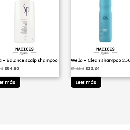
a – Balance scalp shampoo
Wella – Clean shampoo 25
El
El
El
El
00
$
54.50
$
26.99
$
23.34
precio
precio
precio
precio
eer más
Leer más
original
actual
original
actual
era:
es:
era:
es:
$65.00.
$54.50.
$26.99.
$23.34.