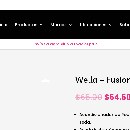
icio
Productos
Marcas
Ubicaciones
Sobr
Envíos a domicilio a todo el país
Wella – Fusio
El
$
65.00
$
54.5
precio
origin
era:
Acondicionador de Repa
$65.00
seda.
Ayuda instantáneamente