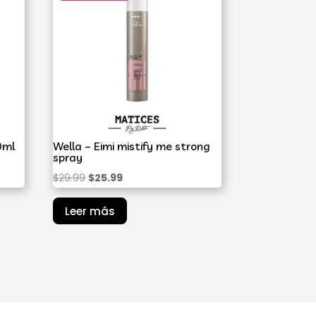
0ml
Wella – Eimi mistify me strong
spray
El
El
$
29.99
$
25.99
precio
precio
Leer más
original
actual
era:
es:
$29.99.
$25.99.