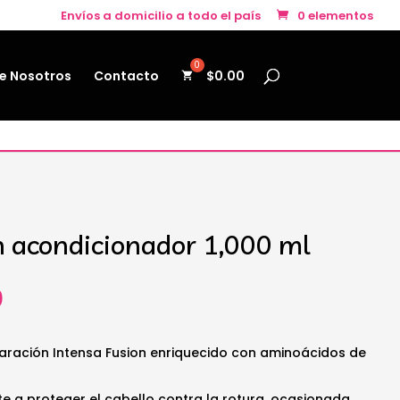
Envíos a domicilio a todo el país
0 elementos
e Nosotros
Contacto
$
0.00
n acondicionador 1,000 ml
El
0
precio
al
actual
es:
ración Intensa Fusion enriquecido con aminoácidos de
.
$54.50.
 a proteger el cabello contra la rotura, ocasionada