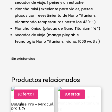
secador de viaje, 1 peine y un estuche.
$257.43.
$217.99.
Plancha mini (excelente para viajes, posee
placas con revestimiento de Nano Titanium,
alcanzando temperaturas hasta los 430ºF.)
Plancha iónica (placas de Nano Titanium 1 ¼ “)
Secador de viaje (mango plegable,
tecnología Nano Titanium, liviano, 1000 watts.)
Sin existencias
Productos relacionados
¡Oferta!
¡Oferta!
BaByliss Pro – Miracurl
pro 1 ¼