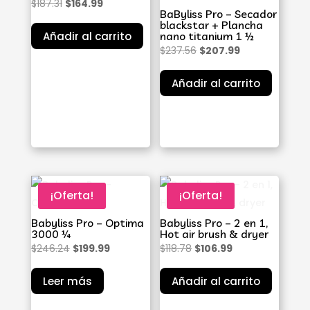
El
El
$
187.31
$
164.99
BaByliss Pro – Secador
precio
precio
blackstar + Plancha
Añadir al carrito
nano titanium 1 ½
original
actual
El
El
$
237.56
$
207.99
era:
es:
precio
precio
$187.31.
$164.99.
Añadir al carrito
original
actual
era:
es:
$237.56.
$207.99.
¡Oferta!
¡Oferta!
Babyliss Pro – Optima
Babyliss Pro – 2 en 1,
3000 ¼
Hot air brush & dryer
El
El
El
El
$
246.24
$
199.99
$
118.78
$
106.99
precio
precio
precio
precio
Leer más
Añadir al carrito
original
actual
original
actual
era:
es:
era:
es: