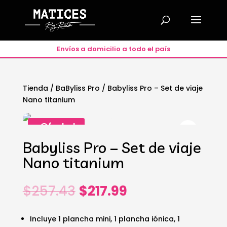
Envíos a domicilio a todo el país
Tienda
/
BaByliss Pro
/ Babyliss Pro – Set de viaje
Nano titanium
¡Oferta!
Babyliss Pro – Set de viaje
Nano titanium
El
El
$
257.43
$
217.99
precio
precio
original
actual
Incluye 1 plancha mini, 1 plancha iónica, 1
era:
es: