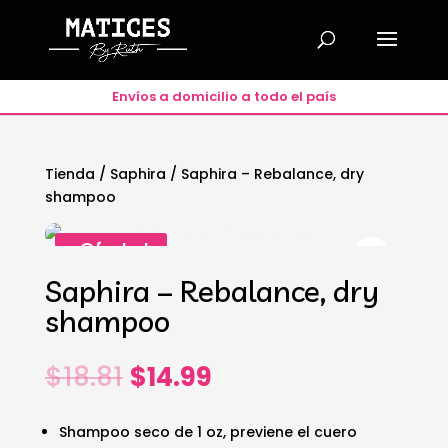
Envíos a domicilio a todo el país
Tienda
/
Saphira
/ Saphira – Rebalance, dry
shampoo
¡Oferta!
Saphira – Rebalance, dry
shampoo
El
El
$
18.81
$
14.99
precio
precio
original
actual
Shampoo seco de 1 oz, previene el cuero
era:
es: