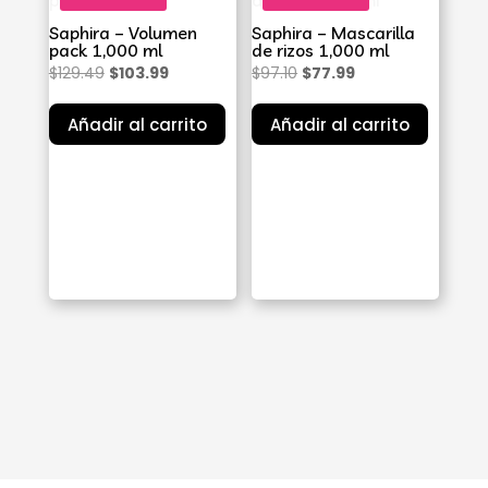
Saphira – Volumen
Saphira – Mascarilla
pack 1,000 ml
de rizos 1,000 ml
El
El
El
El
$
129.49
$
103.99
$
97.10
$
77.99
precio
precio
precio
precio
Añadir al carrito
Añadir al carrito
original
actual
original
actual
era:
es:
era:
es:
$129.49.
$103.99.
$97.10.
$77.99.