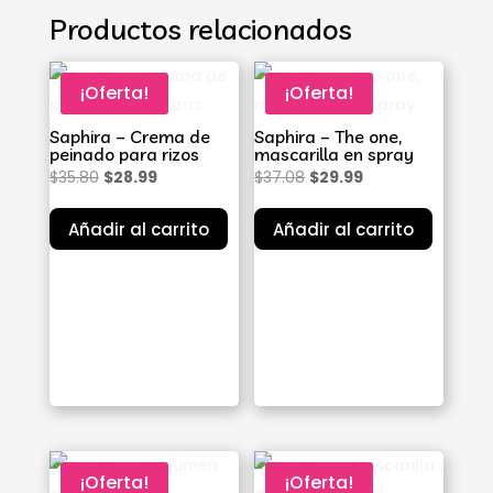
Productos relacionados
¡Oferta!
¡Oferta!
Saphira – Crema de
Saphira – The one,
peinado para rizos
mascarilla en spray
El
El
El
El
$
35.80
$
28.99
$
37.08
$
29.99
precio
precio
precio
precio
Añadir al carrito
Añadir al carrito
original
actual
original
actual
era:
es:
era:
es:
$35.80.
$28.99.
$37.08.
$29.99.
¡Oferta!
¡Oferta!