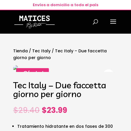
Envíos a domicilio a todo el país
Tienda
/
Tec Italy
/ Tec Italy – Due faccetta
giorno per giorno
¡Oferta!
Tec Italy – Due faccetta
giorno per giorno
El
El
$
29.40
$
23.99
precio
precio
original
actual
Tratamiento hidratante en dos fases de 300
era:
es: