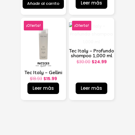
precio
precio
Leer más
Añadir al carrito
original
actual
original
actual
era:
es:
era:
es:
$35.03.
$28.99.
$29.40.
$23.99.
¡Oferta!
¡Oferta!
Tec Italy – Profundo
shampoo 1,000 ml
El
El
$
30.00
$
24.99
precio
precio
Tec Italy – Gellini
original
actual
El
El
$
18.93
$
15.99
era:
es:
precio
precio
Leer más
Leer más
$30.00.
$24.99.
original
actual
era:
es:
$18.93.
$15.99.