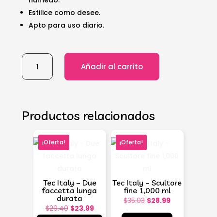
húmedo.
Estilice como desee.
Apto para uso diario.
Tec
Añadir al carrito
Italy
-
Due
faccetta
Productos relacionados
giorno
per
giorno
¡Oferta!
¡Oferta!
cantidad
Tec Italy – Due
Tec Italy – Scultore
faccetta lunga
fine 1,000 ml
durata
El
El
$
35.03
$
28.99
El
El
$
29.40
$
23.99
precio
precio