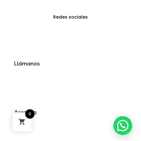
Redes sociales
Llámanos
Asesoría
0