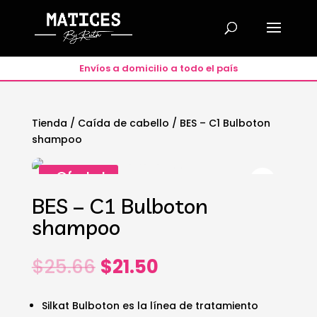
Envíos a domicilio a todo el país
Tienda
/
Caída de cabello
/ BES – C1 Bulboton
shampoo
¡Oferta!
BES – C1 Bulboton
shampoo
El
El
$
25.66
$
21.50
precio
precio
original
actual
Silkat Bulboton es la línea de tratamiento
era:
es: