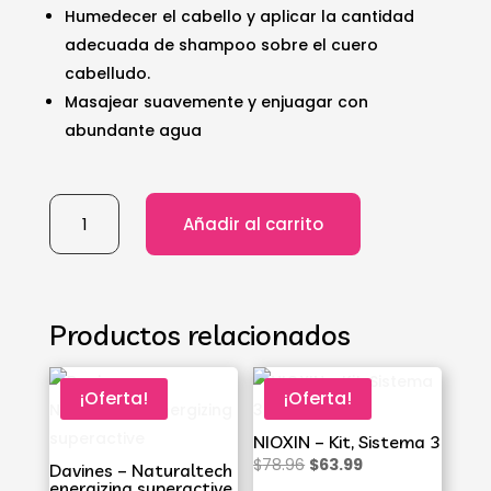
Humedecer el cabello y aplicar la cantidad
adecuada de shampoo sobre el cuero
cabelludo.
Masajear suavemente y enjuagar con
abundante agua
BES
Añadir al carrito
-
C1
Bulboton
shampoo
Productos relacionados
cantidad
¡Oferta!
¡Oferta!
NIOXIN – Kit, Sistema 3
El
El
$
78.96
$
63.99
Davines – Naturaltech
energizing superactive