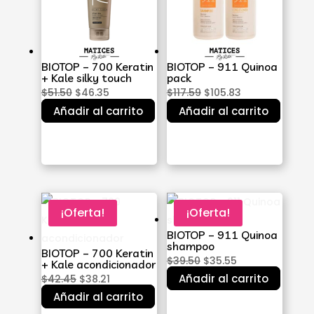
BIOTOP – 700 Keratin
BIOTOP – 911 Quinoa
+ Kale silky touch
pack
El
El
El
El
$
51.50
$
46.35
$
117.59
$
105.83
Añadir al carrito
precio
precio
Añadir al carrito
precio
precio
original
actual
original
actual
era:
es:
era:
es:
$51.50.
$46.35.
$117.59.
$105.83.
¡Oferta!
¡Oferta!
BIOTOP – 911 Quinoa
shampoo
BIOTOP – 700 Keratin
El
El
$
39.50
$
35.55
+ Kale acondicionador
El
El
Añadir al carrito
precio
precio
$
42.45
$
38.21
Añadir al carrito
precio
precio
original
actual