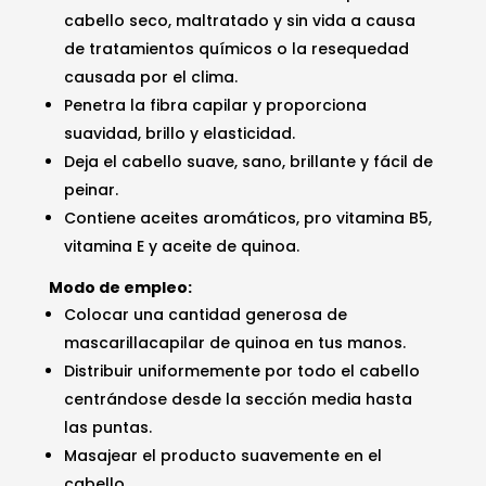
era:
es:
cabello seco, maltratado y sin vida a causa
$74.50.
$67.05.
de tratamientos químicos o la resequedad
causada por el clima.
Penetra la fibra capilar y proporciona
suavidad, brillo y elasticidad.
Deja el cabello suave, sano, brillante y fácil de
peinar.
Contiene aceites aromáticos, pro vitamina B5,
vitamina E y aceite de quinoa.
Modo de empleo:
Colocar una cantidad generosa de
mascarillacapilar de quinoa en tus manos.
Distribuir uniformemente por todo el cabello
centrándose desde la sección media hasta
las puntas.
Masajear el producto suavemente en el
cabello.