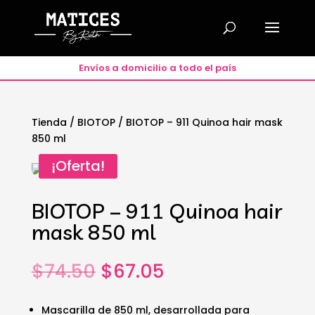
Envíos a domicilio a todo el país
Tienda
/
BIOTOP
/ BIOTOP – 911 Quinoa hair mask
850 ml
🔍
¡Oferta!
BIOTOP – 911 Quinoa hair
mask 850 ml
El
El
$
74.50
$
67.05
precio
precio
original
actual
Mascarilla de 850 ml, desarrollada para