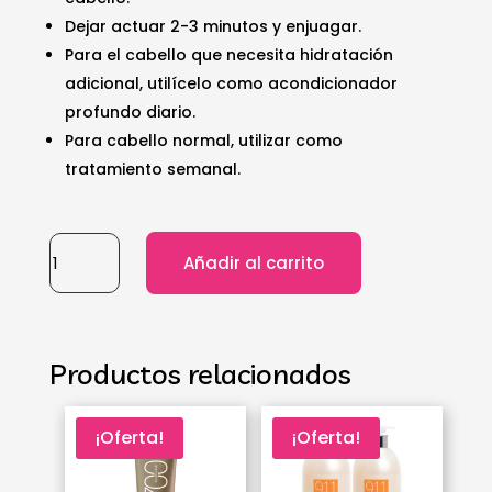
Dejar actuar 2-3 minutos y enjuagar.
Para el cabello que necesita hidratación
adicional, utilícelo como acondicionador
profundo diario.
Para cabello normal, utilizar como
tratamiento semanal.
BIOTOP
Añadir al carrito
-
911
Quinoa
hair
Productos relacionados
mask
850
ml
¡Oferta!
¡Oferta!
cantidad